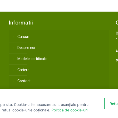
Informatii
C
Cursuri
1
Despre noi
E
Modele certificate
P
Cariere
Contact
Refu
pe site. Cookie-urile necesare sunt esențiale pentru
urile rezervate.
Termeni si 
ă refuzi cookie-urile opționale.
Politica de cookie-uri