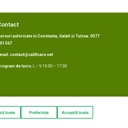
Contact
ursuri autorizate in Constanta, Galati si Tulcea
:
0377
01 567
mail:
contact@calificare.net
rogram de lucru
: L – V 10.00 – 17.30
ză toate
Preferințe
Acceptă toate
Conditii
Confidentialitate
Politica de Cookie-uri