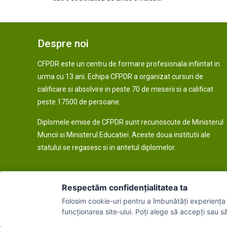
Despre noi
CFPDR este un centru de formare profesionala infiintat in
urma cu 13 ani. Echipa CFPDR a organizat cursuri de
calificare si absolvire in peste 70 de meserii si a calificat
peste 17500 de persoane.
Diplomele emise de CFPDR sunt recunoscute de Ministerul
Muncii si Ministerul Educatiei. Aceste doua institutii ale
statului se regasesc si in antetul diplomelor.
Respectăm confidențialitatea ta
Folosim cookie-uri pentru a îmbunătăți experiența 
© 2026 CFPDR - Cursuri de calificare acreditate. Toate drept
funcționarea site-ului. Poți alege să accepți sau s