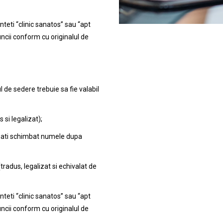
nteti “clinic sanatos” sau “apt
uncii conform cu originalul de
de sedere trebuie sa fie valabil
 si legalizat);
 v-ati schimbat numele dupa
tradus, legalizat si echivalat de
nteti “clinic sanatos” sau “apt
uncii conform cu originalul de