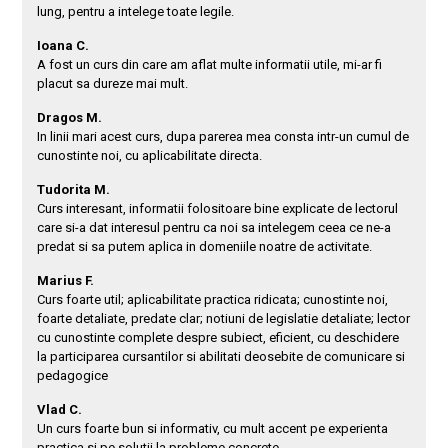
lung, pentru a intelege toate legile.
Ioana C.
A fost un curs din care am aflat multe informatii utile, mi-ar fi
placut sa dureze mai mult.
Dragos M.
In linii mari acest curs, dupa parerea mea consta intr-un cumul de
cunostinte noi, cu aplicabilitate directa.
Tudorita M.
Curs interesant, informatii folositoare bine explicate de lectorul
care si-a dat interesul pentru ca noi sa intelegem ceea ce ne-a
predat si sa putem aplica in domeniile noatre de activitate.
Marius F.
Curs foarte util; aplicabilitate practica ridicata; cunostinte noi,
foarte detaliate, predate clar; notiuni de legislatie detaliate; lector
cu cunostinte complete despre subiect, eficient, cu deschidere
la participarea cursantilor si abilitati deosebite de comunicare si
pedagogice
Vlad C.
Un curs foarte bun si informativ, cu mult accent pe experienta
practica si pe solutii la probleme concrete.