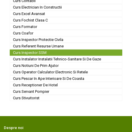
Curs Contabil
Curs Electrician In Constructii
Curs Excel Avansat
Curs Fochist Clasa C
Curs Formator
Curs Coafor
Curs Inspector Protectie Civila
Curs Referent Resurse Umane
Curs Inspector SSM
Curs Instalator Instalatii Tehnico-Sanitare Si De Gaze
Curs Notiuni De Prim Ajutor
Curs Operator Calculator Electronic Si Retele
Curs Pescar In Ape Interioare Si De Coasta
Curs Receptioner De Hotel
Curs Servant Pompier
Curs Stivuitorist
Despre noi