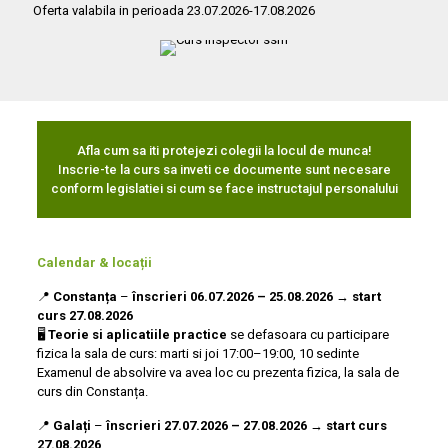
Oferta valabila in perioada 23.07.2026-17.08.2026
Afla cum sa iti protejezi colegii la locul de munca!
Inscrie-te la curs sa inveti ce documente sunt necesare
conform legislatiei si cum se face instructajul personalului
Calendar & locații
📍
Constanța
–
înscrieri
06.07.2026 – 25.08.2026
→
start
curs
27.08.2026
🖥️
Teorie
si aplicatiile practice
se defasoara cu participare
fizica la sala de curs: marti si joi 17:00–19:00, 10 sedinte
Examenul de absolvire va avea loc cu prezenta fizica, la sala de
curs din Constanța.
📍
Galați
–
înscrieri
27.07.2026
– 27.08.2026
→
start curs
27.08.2026