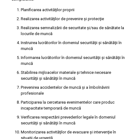
Planificarea activităţilor proprii
Realizarea activităţilor de prevenire şi protecţie
Realizarea semnalizării de securitate şi/sau de sănătate la
locurile de muncă
Instruirea lucrătorilor în domeniul securităţii şi sănătăţii în
muncă
Informarea lucrătorilor în domeniul securităţii şi sănătăţii în
muncă
Stabilirea mijloacelor materiale şi tehnice necesare
securităţii şi sănătăţii în muncă
Prevenirea accidentelor de muncă şi a îmbolnăvirii
profesionale
Participarea la cercetarea evenimentelor care produc
incapacitate temporară de muncă
Verificarea respectării prevederilor legale în domeniul
securităţii şi sănătăţii în muncă
Monitorizarea activităţilor de evacuare şi intervenţie în
situaţii de urgenţă