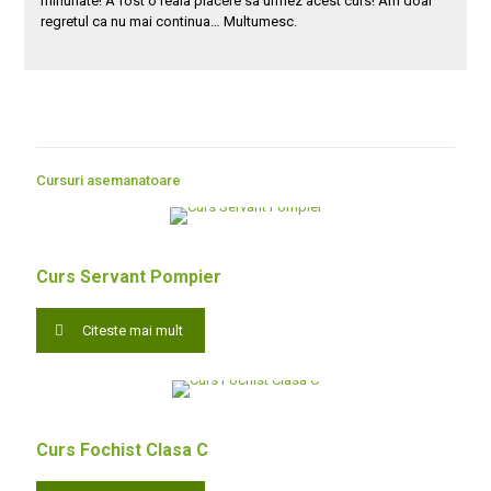
minunate! A fost o reala placere sa urmez acest curs! Am doar
regretul ca nu mai continua… Multumesc.
Cursuri asemanatoare
Curs Servant Pompier
Citeste mai mult
Curs Fochist Clasa C