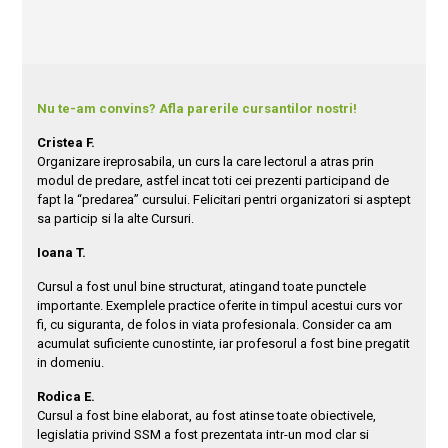
Nu te-am convins? Afla parerile cursantilor nostri!
Cristea F.
Organizare ireprosabila, un curs la care lectorul a atras prin
modul de predare, astfel incat toti cei prezenti participand de
fapt la “predarea” cursului. Felicitari pentri organizatori si asptept
sa particip si la alte Cursuri.
Ioana T.
Cursul a fost unul bine structurat, atingand toate punctele
importante. Exemplele practice oferite in timpul acestui curs vor
fi, cu siguranta, de folos in viata profesionala. Consider ca am
acumulat suficiente cunostinte, iar profesorul a fost bine pregatit
in domeniu.
Rodica E.
Cursul a fost bine elaborat, au fost atinse toate obiectivele,
legislatia privind SSM a fost prezentata intr-un mod clar si