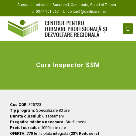
Cursuri autorizate in Bucuresti, Constanta, Galati si Tulcea
0377 101 567
contact@calificare.net
Curs Inspector SSM
Cod COR:
325723
Tip program:
Specializare 80 ore
Durata cursului:
6 saptamani
Pregatire minima necesara:
Studii medii
Pretul cursului:
1000 lei in rate
OFERTA: 770 lei
la plata integrala
(23% Reducere)