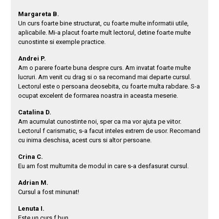
Margareta B.
Un curs foarte bine structurat, cu foarte multe informatii utile,
aplicabile. Mi-a placut foarte mult lectorul, detine foarte multe
cunostinte si exemple practice.
Andrei P.
Am o parere foarte buna despre curs. Am invatat foarte multe
lucruri. Am venit cu drag si o sa recomand mai departe cursul.
Lectorul este o persoana deosebita, cu foarte multa rabdare. S-a
ocupat excelent de formarea noastra in aceasta meserie.
Catalina D.
Am acumulat cunostinte noi, sper ca ma vor ajuta pe viitor.
Lectorul f carismatic, s-a facut inteles extrem de usor. Recomand
cu inima deschisa, acest curs si altor persoane.
Crina C.
Eu am fost multumita de modul in care s-a desfasurat cursul.
Adrian M.
Cursul a fost minunat!
Lenuta I.
Este un curs f bun.