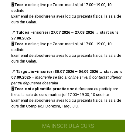
🖥️
Teorie
online, live pe Zoom: marti si joi 17:00–19:00, 10
sedinte
Examenul de absolvire va avea loc cu prezenta fizica, la sala de
curs din Galați.
📍
Tulcea
–
înscrieri
27.07.2026
– 27.08.2026
→
start curs
27.08.2026
🖥️
Teorie
online, live pe Zoom: marti si joi 17:00–19:00, 10
sedinte
Examenul de absolvire va avea loc cu prezenta fizica, la sala de
curs din Galați.
📍
Târgu Jiu
–
înscrieri
30.07.2026 – 04.09.2026
→
start curs
07.09.2026
–
înscrierile se fac si online si vei fi contactat ulterior
pentru depunerea dosarului
🖥️
Teorie
si aplicatiile practice
se defasoara cu participare
fizica la sala de curs, marti si joi 17:00–19:00, 10 sedinte
Examenul de absolvire va avea loc cu prezenta fizica, la sala de
curs din Complexul Dorexim, Targu Jiu.
MA INSCRIU LA CURS