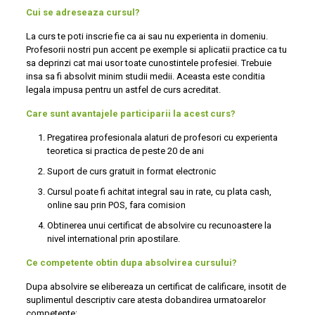
Cui se adreseaza cursul?
La curs te poti inscrie fie ca ai sau nu experienta in domeniu.
Profesorii nostri pun accent pe exemple si aplicatii practice ca tu
sa deprinzi cat mai usor toate cunostintele profesiei. Trebuie
insa sa fi absolvit minim studii medii. Aceasta este conditia
legala impusa pentru un astfel de curs acreditat.
Care sunt avantajele participarii la acest curs?
Pregatirea profesionala alaturi de profesori cu experienta
teoretica si practica de peste 20 de ani
Suport de curs gratuit in format electronic
Cursul poate fi achitat integral sau in rate, cu plata cash,
online sau prin POS, fara comision
Obtinerea unui certificat de absolvire cu recunoastere la
nivel international prin apostilare.
Ce competente obtin dupa absolvirea cursului?
Dupa absolvire se elibereaza un certificat de calificare, insotit de
suplimentul descriptiv care atesta dobandirea urmatoarelor
competente: