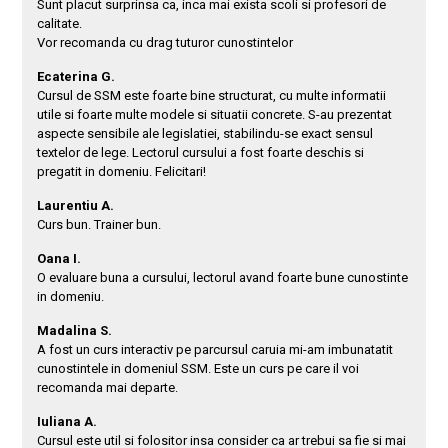
Sunt placut surprinsa ca, inca mai exista scoli si profesori de
calitate.
Vor recomanda cu drag tuturor cunostintelor
Ecaterina G.
Cursul de SSM este foarte bine structurat, cu multe informatii
utile si foarte multe modele si situatii concrete. S-au prezentat
aspecte sensibile ale legislatiei, stabilindu-se exact sensul
textelor de lege. Lectorul cursului a fost foarte deschis si
pregatit in domeniu. Felicitari!
Laurentiu A.
Curs bun. Trainer bun.
Oana I.
O evaluare buna a cursului, lectorul avand foarte bune cunostinte
in domeniu.
Madalina S.
A fost un curs interactiv pe parcursul caruia mi-am imbunatatit
cunostintele in domeniul SSM. Este un curs pe care il voi
recomanda mai departe.
Iuliana A.
Cursul este util si folositor insa consider ca ar trebui sa fie si mai