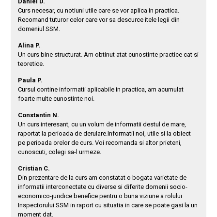
Daniel D.
Curs necesar, cu notiuni utile care se vor aplica in practica.
Recomand tuturor celor care vor sa descurce itele legii din
domeniul SSM.
Alina P.
Un curs bine structurat. Am obtinut atat cunostinte practice cat si
teoretice.
Paula P.
Cursul contine informatii aplicabile in practica, am acumulat
foarte multe cunostinte noi.
Constantin N.
Un curs interesant, cu un volum de informatii destul de mare,
raportat la perioada de derulare.Informatii noi, utile si la obiect
pe perioada orelor de curs. Voi recomanda si altor prieteni,
cunoscuti, colegi sa-l urmeze.
Cristian C.
Din prezentare de la curs am constatat o bogata varietate de
informatii interconectate cu diverse si diferite domenii socio-
economico-juridice benefice pentru o buna viziune a rolului
Inspectorului SSM in raport cu situatia in care se poate gasi la un
moment dat.