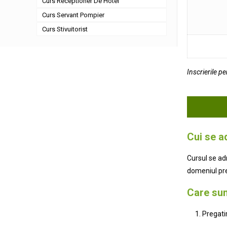
Curs Receptioner De Hotel
Curs Servant Pompier
Curs Stivuitorist
Inscrierile p
Cui se a
Cursul se ad
domeniul prev
Care sun
Pregatir