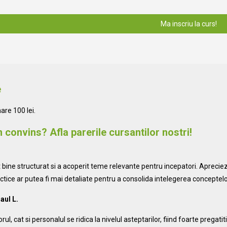
e
re 100 lei.
 convins? Afla parerile cursantilor nostri!
.
 bine structurat si a acoperit teme relevante pentru incepatori. Apreciez
tice ar putea fi mai detaliate pentru a consolida intelegerea conceptelo
aul L.
ul, cat si personalul se ridica la nivelul asteptarilor, fiind foarte pregatit