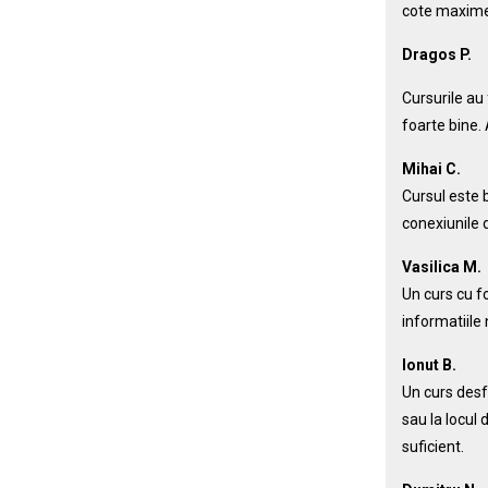
cote maxime.
Dragos P.
Cursurile au 
foarte bine. 
Mihai C.
Cursul este b
conexiunile d
Vasilica M.
Un curs cu f
informatiile 
Ionut B.
Un curs desfa
sau la locul
suficient.