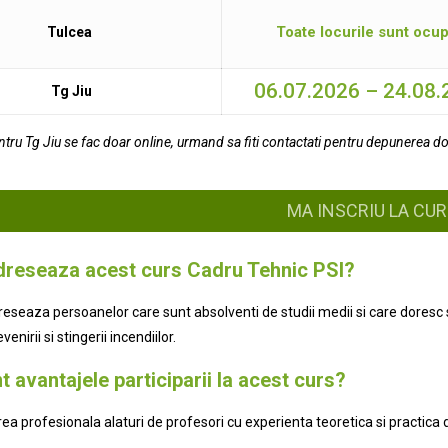
Toate locurile sunt ocu
Tulcea
06.07.2026 – 24.08
Tg Jiu
entru Tg Jiu se fac doar online, urmand sa fiti contactati pentru depunerea do
MA INSCRIU LA CU
dreseaza acest curs Cadru Tehnic PSI?
reseaza persoanelor care sunt absolventi de studii medii si care doresc s
enirii si stingerii incendiilor.
t avantajele participarii la acest curs?
ea profesionala alaturi de profesori cu experienta teoretica si practica 