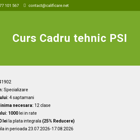
77 101 567
contact@calificare.net
Curs Cadru tehnic PSI
41902
m:
Specializare
ului:
4 saptamani
inima necesara:
12 clase
ului: 1000
lei in rate
 lei
la plata integrala
(25% Reducere)
ila in perioada 23.07.2026-17.08.2026