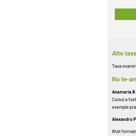
Alte tax
Taxa examina
Nu te-am
Anamaria B
Cursul a fost
exemple prac
Alexandru P
Atat formator