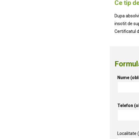
Ce tip d
Dupa absolvir
insotit de s
Certificatul 
Formula
Nume (obli
Telefon (o
Localitate 