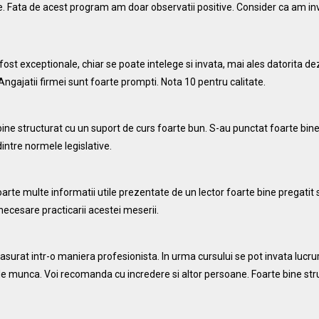
 Fata de acest program am doar observatii positive. Consider ca am in
fost exceptionale, chiar se poate intelege si invata, mai ales datorita de
Angajatii firmei sunt foarte prompti. Nota 10 pentru calitate.
ine structurat cu un suport de curs foarte bun. S-au punctat foarte bine s
intre normele legislative.
oarte multe informatii utile prezentate de un lector foarte bine pregatit
necesare practicarii acestei meserii.
surat intr-o maniera profesionista. In urma cursului se pot invata lucruri
 de munca. Voi recomanda cu incredere si altor persoane. Foarte bine stru