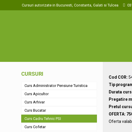
Cursuri autorizate in Bucuresti, Constanta, Galati si Tulcea
03
CURSURI
Cod COR:
5
Tip progra
Curs Administrator Pensiune Turistica
Durata curs
Curs Apicultor
Pregatire m
Curs Arhivar
Pretul curs
Curs Bucatar
OFERTA: 750
Curs Cadru Tehnic PSI
Oferta valab
Curs Cofetar