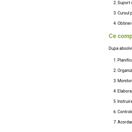
Suport d
Cursul p
Obtinere
Ce compe
Dupa absolvi
Planific
Organiza
Monitori
Elabora
Instruir
Control
Acordare