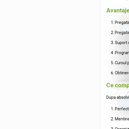
Avantajel
Pregatir
Pregatir
Suport d
Program
Cursul p
Obtinere
Ce compe
Dupa absolvi
Perfect
Mentine
Organiza