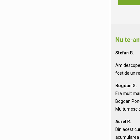
Nu te-am
Stefan G.
Am descoperi
fost de un re
Bogdan G.
Era mult mai 
Bogdan Ponce
Multumesc 
Aurel R.
Din acest cu
acumularea d