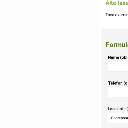
Alte tax
Taxa examina
Formula
Nume (obli
Telefon (o
Localitate 