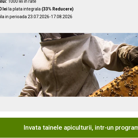
lui:
1000 lei in rate
 lei
la plata integrala
(33% Reducere)
ila in perioada 23.07.2026-17.08.2026
Invata tainele apiculturii, intr-un progr