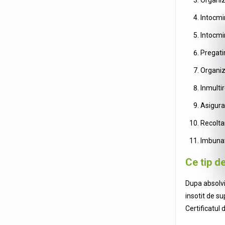
Intocmir
Intocmi
Pregatir
Organiz
Inmultir
Asigurar
Recolta
Imbunat
Ce tip d
Dupa absolvir
insotit de s
Certificatul 