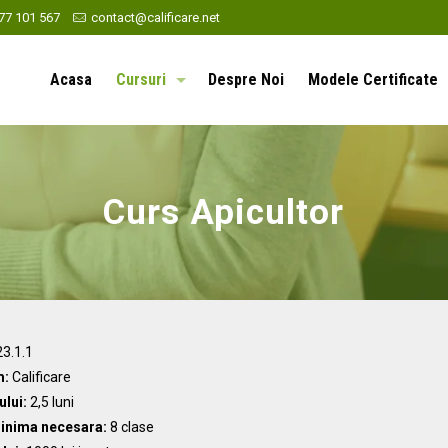
77 101 567
contact@calificare.net
Acasa
Cursuri
Despre Noi
Modele Certificate
Curs Apicultor
3.1.1
m:
Calificare
ului:
2,5 luni
inima necesara:
8 clase