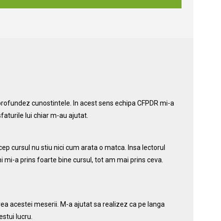
aprofundez cunostintele. In acest sens echipa CFPDR mi-a
faturile lui chiar m-au ajutat.
cep cursul nu stiu nici cum arata o matca. Insa lectorul
mi-a prins foarte bine cursul, tot am mai prins ceva.
ea acestei meserii. M-a ajutat sa realizez ca pe langa
stui lucru.