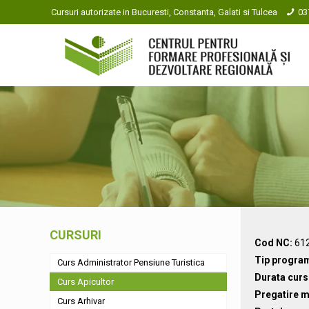
Cursuri autorizate in Bucuresti, Constanta, Galati si Tulcea
03
CURSURI
Cod NC:
612
Tip progra
Curs Administrator Pensiune Turistica
Durata curs
Curs Apicultor
Pregatire m
Curs Arhivar