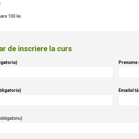
e
re 100 lei.
r de inscriere la curs
gatoriu)
Prenume (
bligatoriu)
Emailul tă
(obligatoriu)