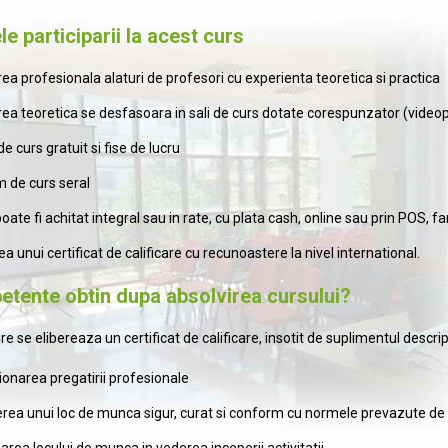
e participarii la acest curs
ea profesionala alaturi de profesori cu experienta teoretica si practica
ea teoretica se desfasoara in sali de curs dotate corespunzator (videopro
e curs gratuit si fise de lucru
 de curs seral
oate fi achitat integral sau in rate, cu plata cash, online sau prin POS, f
a unui certificat de calificare cu recunoastere la nivel international.
tente obtin dupa absolvirea cursului?
re se elibereaza un certificat de calificare, insotit de suplimentul des
ionarea pregatirii profesionale
rea unui loc de munca sigur, curat si conform cu normele prevazute de
rea locului de munca in vederea inceperii activitatii