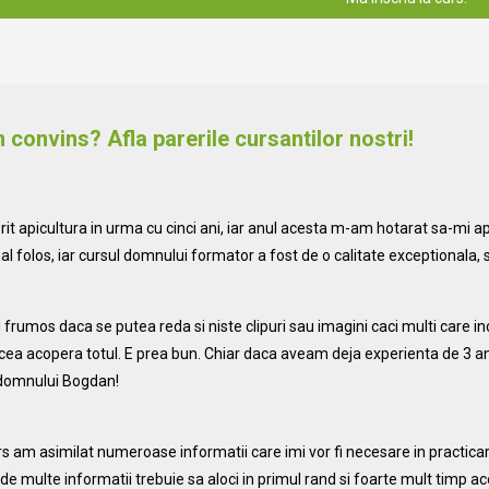
 convins? Afla parerile cursantilor nostri!
t apicultura in urma cu cinci ani, iar anul acesta m-am hotarat sa-mi 
al folos, iar cursul domnului formator a fost de o calitate exceptionala, s
frumos daca se putea reda si niste clipuri sau imagini caci multi care in
a acopera totul. E prea bun. Chiar daca aveam deja experienta de 3 ani 
domnului Bogdan!
rs am asimilat numeroase informatii care imi vor fi necesare in practicar
e multe informatii trebuie sa aloci in primul rand si foarte mult timp ace