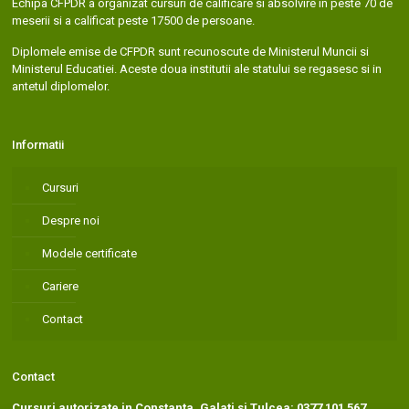
Echipa CFPDR a organizat cursuri de calificare si absolvire in peste 70 de
meserii si a calificat peste 17500 de persoane.
Diplomele emise de CFPDR sunt recunoscute de Ministerul Muncii si
Ministerul Educatiei. Aceste doua institutii ale statului se regasesc si in
antetul diplomelor.
Informatii
Cursuri
Despre noi
Modele certificate
Cariere
Contact
Contact
Cursuri autorizate in Constanta, Galati si Tulcea
:
0377 101 567