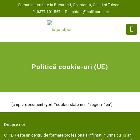
Cursuri autorizate in Bucuresti, Constanta, Galati si Tulcea
0377 101 567
contact@calificare.net
Politică cookie-uri (UE)
[cmplz-document type=”cookie-statement” region=”eu”]
Despre noi
CFPDR este un centru de formare profesionala infiintat in urma cu 13 ani.